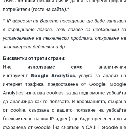
УБИС
не пази
никакви лични данни за нерегистрирани
потребители (гости на сайта).*
* IP адресът на Вашето посещение ще бъде запазаен
в сървърните логове. Тези логове са необходими за
установяване на технически проблеми, откриване на
злонамерени действия и др.
Бисквитки от трети страни:
Ние
използваме
само
аналитичния
инструмент
Google Analytics
, услуга за анализ на
интернет трафика, предоставена от Google. Google
Analytics използва cookies, за да подпомогне уебсайта
да анализира как го ползвате. Информацията, събрана
от cookie, свързана с вашето ползване на уебсайта
(включително вашия IP адрес) ще бъде пренесена до и
съхранена от Google [на сървъри в САЩ]. Google ще