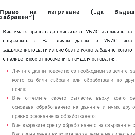
Право на изтриване („да бъдеш
забравен“)
Вие имате правото да поискате от УБИС изтриване на
свързаните с Вас лични данни, а УБИС има
задължението да ги изтрие без ненужно забавяне, когато
е налице някое от посочените по-долу основания:
Личните данни повече не са необходими за целите, за
които са били събрани или обработвани по друг
начин;
Вие оттеглите своето съгласие, върху което се
основава обработването на данните и няма друго
правно основание за обработването;
Вие възразите срещу обработването на свързаните с
Вас лични данни, включително за целите на директния