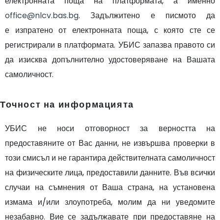
електронната поща на платформата, а именно
office@nlcv.bas.bg
. Задължитено е писмото да
е изпратено от електронната поща, с която сте се
регистрирали в платформата. УБИС запазва правото си
да изисква допълнително удостоверяване на Вашата
самоличност.
Точност на информацията
УБИС не носи отговорност за верността на
предоставяните от Вас данни, не извършва проверки в
този смисъл и не гарантира действителната самоличност
на физическите лица, предоставили данните. Във всички
случаи на съмнения от Ваша страна, на установена
измама и/или злоупотреба, молим да ни уведомите
незабавно. Вие се задължавате при предоставяне на