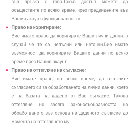
във връзка с това.Такъв достъп можете да
осъществите по всяко време, чрез предвидените във
Вашия акаунт функционалности.
Право на коригиране;
Вие имате право да коригирате Ваши лични данни, в
случай че те са непълни или неточни.Вие имате
възможност да коригирате Вашите данни по всяко
време през Вашия акаунт.
Право на оттегляне на съгласие;
Вие имате право, по всяко време, да оттеглите
съгласието си за обработването на лични данни, което
е на базата на дадено от Вас съгласие. Такова
оттегляне не засяга законосъобразността на
обработването въз основа на даденото съгласие до
момента на оттеглянето му.