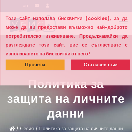
en
Този сайт използва бисквитки (cookies), за да
За УБИС
може да ви предостави възможно най-доброто
потребителско изживяване. Продължавайки да
разглеждате този сайт, вие се съгласявате с
използването на бисквитки от него!
Прочети
Съгласен съм
Политика за
защита на личните
данни
Сесия
Политика за защита на личните данни