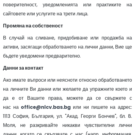
поверителност, уведомленията или практиките на
сайтовете или услугите на трети лица.
​Промяна на собственост
В случай на сливане, придобиване или продажба на
активи, засягащи обработването на лични данни, Вие ще
бъдете уведомени предварително.
Данни за контакт
Ако имате въпроси или неясноти относно обработването
на личните Ви данни или желаете да упражните което и
да е от Вашите права, можете да се свържете с
нас на
o
ffice@nlcv.bas.bg
или ни пишете на адрес:
1113 София, България, ул. "Акад. Георги Бончев", бл. 8.
Моля, не разкривайте никакви чувствителни лични
данни, когато се свързвате с нас (напр. информация,