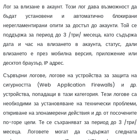
Лог за влизане в акаунт. Този лог дава възможност да
бъдат установени и автоматично блокирани
нерегламентирани опити за достъп до акаунти. Той се
поддържа за период до 3 /три/ месеца, като съдържа
дата и час на влизането в акаунта, статус, дали
влизането е през мобилна версия, приложение или
десктоп браузър, IP адрес.
Сървърни логове, логове на устройства за защита на
сигурността (Web Application Firewalls) и др.
устройства, попадащи в тази категория. Тези логове са
необходими за установяване на технически проблеми,
откриване на злонамерени действия и др. от посочените
по-горе цели. Те се съхраняват за период до 3 /три/
месеца. Логовете могат да съдържат следната